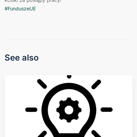
kciuki za postępy pracy!
#FunduszeUE
See also